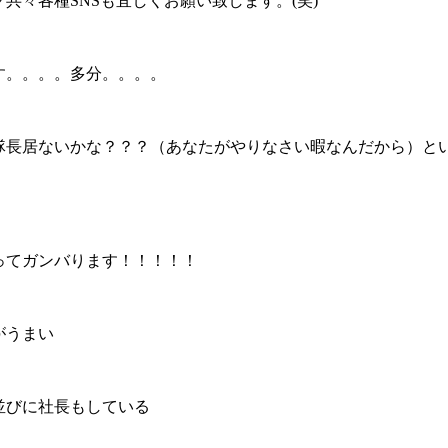
共々各種SNSも宜しくお願い致します。(笑)
す。。。。多分。。。。
隊長居ないかな？？？（あなたがやりなさい暇なんだから）と
ってガンバります！！！！！
がうまい
並びに社長もしている