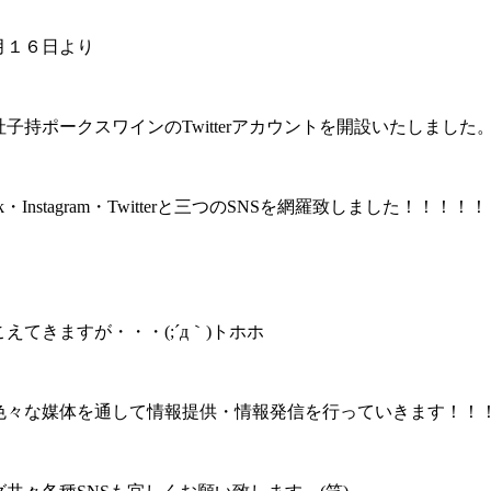
月１６日より
子持ポークスワインのTwitterアカウントを開設いたしました
ok・Instagram・Twitterと三つのSNSを網羅致しました！！！
えてきますが・・・(;´д｀)トホホ
色々な媒体を通して情報提供・情報発信を行っていきます！！